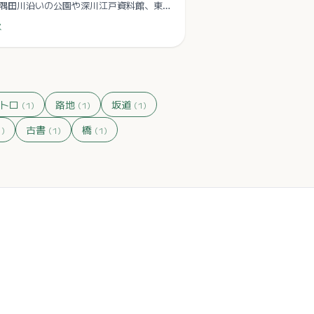
隅田川沿いの公園や深川江戸資料館、東
代美術館など、水辺と文化が共存するエ
ス
トロ
路地
坂道
(
1
)
(
1
)
(
1
)
古書
橋
1
)
(
1
)
(
1
)