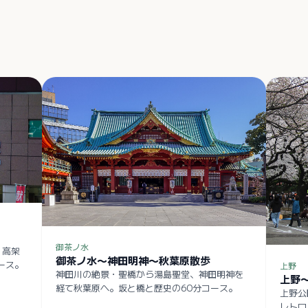
御茶ノ水
。高架
御茶ノ水〜神田明神〜秋葉原散歩
ース。
上野
神田川の絶景・聖橋から湯島聖堂、神田明神を
上野
経て秋葉原へ。坂と橋と歴史の60分コース。
上野公
レトロ