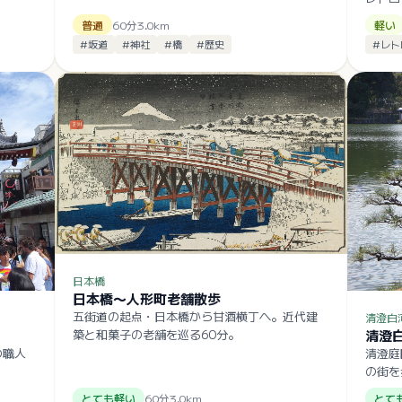
普通
60
分
3.0
km
軽い
#
坂道
#
神社
#
橋
#
歴史
#
レト
日本橋
日本橋〜人形町老舗散歩
五街道の起点・日本橋から甘酒横丁へ。近代建
清澄白
築と和菓子の老舗を巡る60分。
清澄
の職人
清澄庭
の街を
とても軽い
60
分
3.0
km
とて