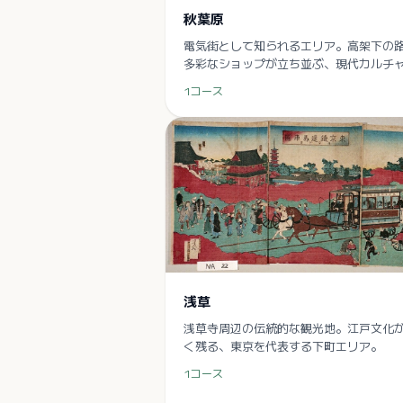
秋葉原
電気街として知られるエリア。高架下の
多彩なショップが立ち並ぶ、現代カルチ
発信地。
1
コース
浅草
浅草寺周辺の伝統的な観光地。江戸文化
く残る、東京を代表する下町エリア。
1
コース