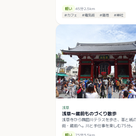
軽い
45
分
2.5
km
#
カフェ
#
電気街
#
路地
#
神社
浅草
浅草〜蔵前ものづくり散歩
浅草寺から隅田川テラスを歩き、革と紙
街・蔵前へ。川と手仕事を楽しむ75分。
軽い
75
分
3.5
km