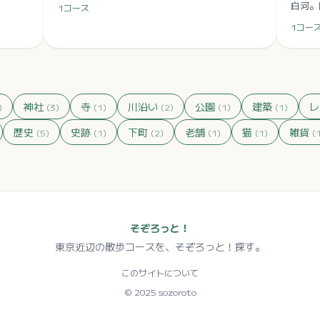
白河。
1
コース
京都現
1
コー
リア。
神社
寺
川沿い
公園
建築
レ
)
(
3
)
(
1
)
(
2
)
(
1
)
(
1
)
歴史
史跡
下町
老舗
猫
雑貨
(
5
)
(
1
)
(
2
)
(
1
)
(
1
)
(
そぞろっと！
東京近辺の散歩コースを、そぞろっと！探す。
このサイトについて
© 2025 sozoroto