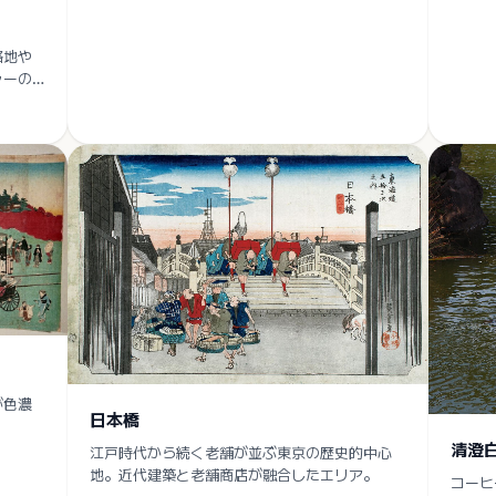
路地や
ャーの
が色濃
日本橋
清澄
江戸時代から続く老舗が並ぶ東京の歴史的中心
地。近代建築と老舗商店が融合したエリア。
コーヒ