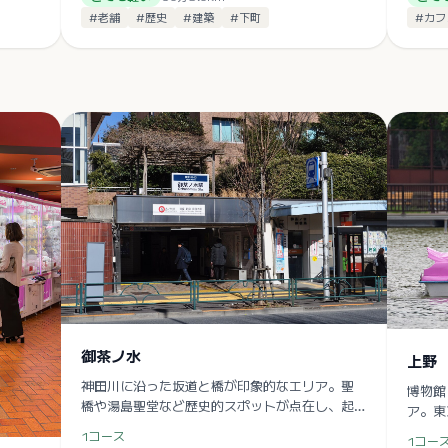
#
老舗
#
歴史
#
建築
#
下町
#
カフ
御茶ノ水
上野
神田川に沿った坂道と橋が印象的なエリア。聖
博物館
橋や湯島聖堂など歴史的スポットが点在し、起
ア。東
伏ある街歩きが楽しめる。
場所の
1
コース
1
コー