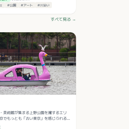
ェ
#
公園
#
アート
#
川沿い
すべて見る →
・美術館が集まる上野公園を擁するエリ
京でもっとも「古い東京」を感じられる
ひとつ。
ス