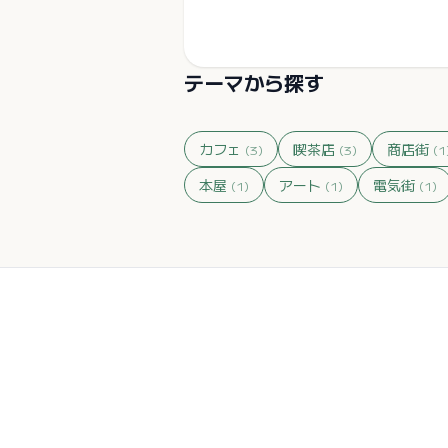
テーマから探す
カフェ
喫茶店
商店街
(
3
)
(
3
)
(
1
本屋
アート
電気街
(
1
)
(
1
)
(
1
)