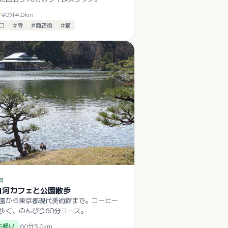
90
分
4.0
km
ロ
#
寺
#
商店街
#
猫
河
白河カフェと公園散歩
園から東京都現代美術館まで。コーヒー
歩く、のんびり60分コース。
も軽い
60
分
3.0
km