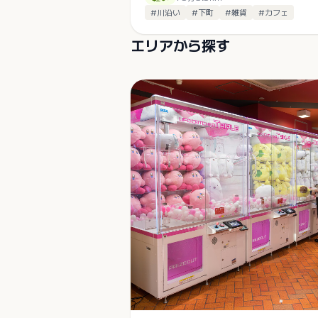
#
川沿い
#
下町
#
雑貨
#
カフェ
エリアから探す